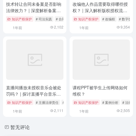
技术转让合同未备案是否影响
改编他人作品需要取得哪些授
法律效力？ | 深度解析备案与
权？ | 深入解析版权授权流程
合同效力的关系
与法律要求
知识产权保护
# 司法实践
# 合同效力
# 备案制度
知识产权保护
# 改编权
# 数字技术
2,102
9,354
1年前
1年前
直播间播放未授权音乐会被处
课程PPT被学生上传网络如何
罚吗？ | 探讨直播平台音乐版
维权？
权合规问题
知识产权保护
# 主播法律责任
# 直播平台责任
知识产权保护
# 直播间音乐版权
# 案例分析
# 法律
2,111
2,505
1年前
1年前
暂无评论