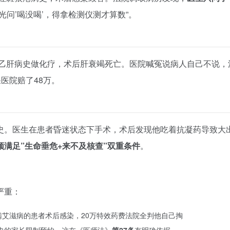
光问’喝没喝’，得拿检测仪测才算数”。
瞒乙肝病史做化疗，术后肝衰竭死亡。医院喊冤说病人自己不说，
医院赔了48万。
史。医生在患者昏迷状态下手术，术后发现他吃着抗凝药导致大
须满足”生命垂危+来不及核查”双重条件
。
严重：
瞒艾滋病的患者术后感染，20万特效药费法院全判他自己掏