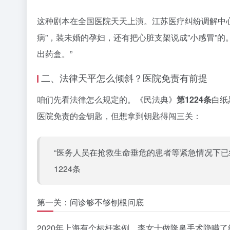
这种剧本在全国医院天天上演。江苏医疗纠纷调解中
病”，装未婚的孕妇，还有把心脏支架说成”小感冒”
出药盒。”
二、法律天平怎么倾斜？医院免责有前提
咱们先看法律怎么规定的。《民法典》
第1224条
白纸
医院免责的金钥匙，但想拿到钥匙得闯三关：
“医务人员在抢救生命垂危的患者等紧急情况下已
1224条
第一关：问诊够不够刨根问底
2020年上海有个标杆案例。李女士做隆鼻手术隐瞒