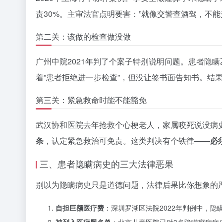
责30%。主审法官点明要害：”就像交警查酒驾，不能
第二关：该做的检查做没做
广州中院2021年判了个案子特别说明问题。患者隐
着”患者拒绝进一步检查”，但没让签书面告知书。结果
第三关：紧急救命时能不能豁免
武汉协和医院去年抢救个心梗老人，家属咬死说没病
条
，认定紧急救治可免责。这类判决有个铁律——
必
三、患者隐瞒病史的三大法律恶果
别以为隐瞒病史只是道德问题，法律后果比你想象的
自担巨额医疗费
：深圳罗湖区法院2022年判例中，隐