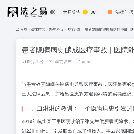
法律时代
兰开斯特
38°
首页
•
法律时代
•
民生热点
•
医疗纠纷
•
患者隐瞒病史酿成医疗事故 | 
患者隐瞒病史酿成医疗事故 | 医院
医疗纠纷
1年前发布
admin
当患者故意隐瞒关键病史导致医疗事故，医院是否必
三大法律后果，并给出医患双方避免纠纷的实操建议
一、血淋淋的教训：一个隐瞒病史引发的
2019年杭州某三甲医院收治了张先生做胆囊切除术
到220mmHg，引发脑出血成了植物人。事后家属翻