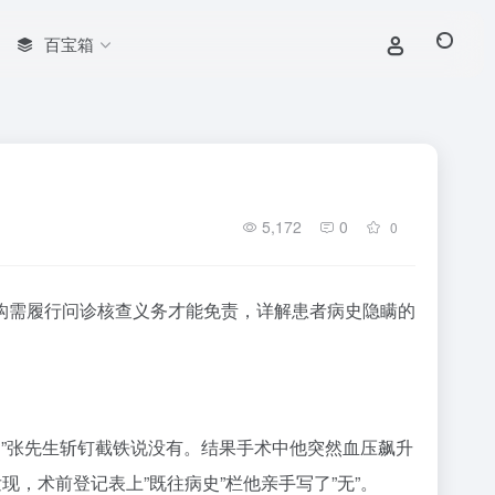
百宝箱
5,172
0
0
构需履行问诊核查义务才能免责，详解患者病史隐瞒的
？”张先生斩钉截铁说没有。结果手术中他突然血压飙升
，术前登记表上”既往病史”栏他亲手写了”无”。