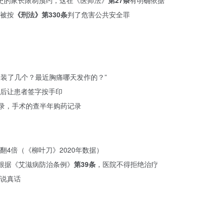
史的家长限制预约，这在《医师法》
第27条
有明确依据
被按
《刑法》第330条
判了危害公共安全罪
架装了几个？最近胸痛哪天发作的？”
然后让患者签字按手印
记录，手术的查半年购药记录
4倍（《柳叶刀》2020年数据）
，根据《艾滋病防治条例》
第39条
，医院不得拒绝治疗
说真话