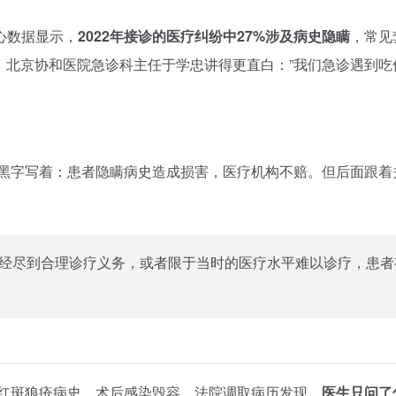
心数据显示，
2022年接诊的医疗纠纷中27%涉及病史隐瞒
，常见
的。北京协和医院急诊科主任于学忠讲得更直白：”我们急诊遇到
黑字写着：患者隐瞒病史造成损害，医疗机构不赔。但后面跟着
经尽到合理诊疗义务，或者限于当时的医疗水平难以诊疗，患者
了红斑狼疮病史，术后感染毁容。法院调取病历发现，
医生只问了