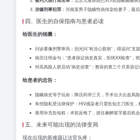
被列入医疗黑名单
：北京儿童医院已对3名隐瞒癫痫病
涉嫌刑事犯罪
：河南某男子隐瞒性病传染给妻子，最后
四、医生的自保指南与患者必读
给医生的锦囊：
问诊要像刑警审讯：别光问”有没心脏病”，得追问”支
病历注明金句：”患者保证病史真实，拒绝XX检查”，
对高风险人群启动”病史侦查”：整容的查三个月美容
给患者的忠告：
隐瞒病史等于玩命：降压药停三天，手术台大出血风险翻
有些隐私受法律保护：HIV感染者只需告知主刀医生
善用补充告知权：术前反悔了，抓住麻醉签字最后机会
五、未来可能出现的法律变局
现在出现的新难题让法官头疼：