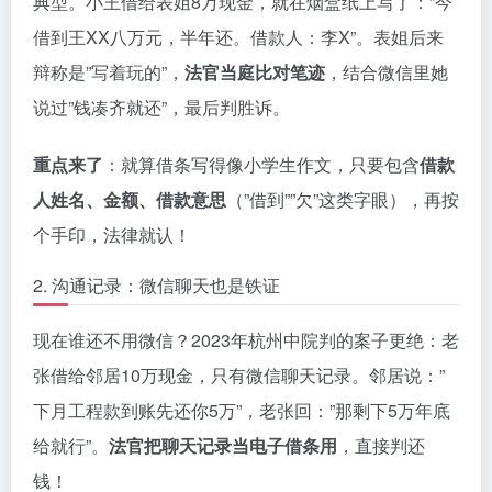
典型。小王借给表姐8万现金，就在烟盒纸上写了：”今
借到王XX八万元，半年还。借款人：李X”。表姐后来
辩称是”写着玩的”，
法官当庭比对笔迹
，结合微信里她
说过”钱凑齐就还”，最后判胜诉。
重点来了
：就算借条写得像小学生作文，只要包含
借款
人姓名、金额、借款意思
（”借到””欠”这类字眼），再按
个手印，法律就认！
2. 沟通记录：微信聊天也是铁证
现在谁还不用微信？2023年杭州中院判的案子更绝：老
张借给邻居10万现金，只有微信聊天记录。邻居说：”
下月工程款到账先还你5万”，老张回：”那剩下5万年底
给就行”。
法官把聊天记录当电子借条用
，直接判还
钱！