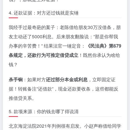
4. 还款证据：对方还过钱就是实锤
我经手过最奇葩的案子：老陈借给朋友30万没借条，朋
友主动还了5000利息。后来朋友翻脸说：”那是你帮我
办事的辛苦费！” 结果法官一锤定音：
《民法典》第679
条规定，还款行为可推定借贷成立
！既然你承认为啥给
钱？
杀手锏
：如果对方
还过部分本金或利息
，立即固定证
据！转账备注”还借款”，现金还款要收条，这些都能反
推借贷关系。
5. 款项来源：你的钱去哪了得说清
北京海淀法院2021年判例很有启发。小赵声称借给同学