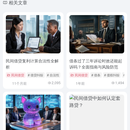
相关文章
民间借贷复利计算合法性全解
借条过了三年诉讼时效还能起
析
诉吗？全面指南与风险防范
民间借贷
# 借贷纠纷
# 合法性
# 复利计算
民间借贷
# 借条
# 债权纠纷
# 
2,095
1,494
11个月前
1年前