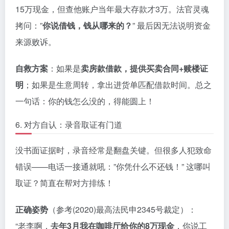
15万现金，但查他账户当年最大存款才3万。法官灵魂
拷问：”
你说借钱，钱从哪来的？
” 最后因无法说明资金
来源败诉。
自救方案
：如果是
卖房款借款，提供买卖合同+赎楼证
明
；如果是生意周转，拿出进货单匹配借款时间。总之
一句话：你的钱怎么没的，得能圆上！
6. 对方自认：录音取证有门道
没书面证据时，录音经常是翻盘关键。但很多人犯致命
错误——电话一接通就吼：”你凭什么不还钱！” 这哪叫
取证？简直在帮对方排练！
正确姿势
（参考(2020)最高法民申2345号裁定）：
“老李啊，
去年3月我在咖啡厅给你的8万现金
，你说工