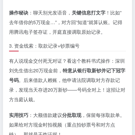
操作秘诀
：聊天别光发语音，
关键信息打文字
！比如”
去年借你的5万现金…”，对方回”知道”就算认账。记得
用腾讯电子签存证，开庭直接调取原始记录。
3. 资金线索：取款记录+钞票编号
有人说现金交付死无对证？看这个教科书式操作：深圳
刘先生借出20万现金前，
特意从银行取新钞并记下冠字
号码
。后来借款人赖账，他申请法院调取对方存款记
录，发现当天存进20万新钞——号码全对上！这招让对
方当庭认栽。
实用技巧
：大额借款建议
分批取现
，保留每张取款单。
如果给对方现金时拍视频（重点拍钞票号和对方点
钱），那就是王炸证据！