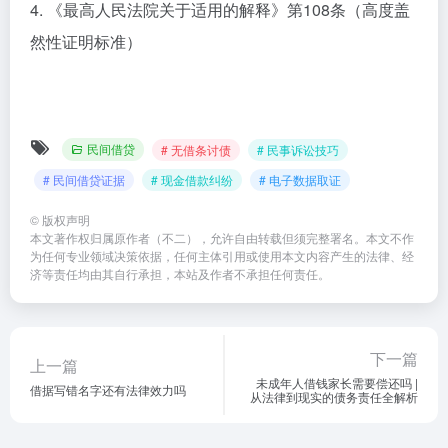
4. 《最高人民法院关于适用的解释》第108条（高度盖
然性证明标准）
民间借贷
# 无借条讨债
# 民事诉讼技巧
# 民间借贷证据
# 现金借款纠纷
# 电子数据取证
©
版权声明
本文著作权归属原作者（不二），允许自由转载但须完整署名。本文不作
为任何专业领域决策依据，任何主体引用或使用本文内容产生的法律、经
济等责任均由其自行承担，本站及作者不承担任何责任。
下一篇
上一篇
未成年人借钱家长需要偿还吗 |
借据写错名字还有法律效力吗
从法律到现实的债务责任全解析