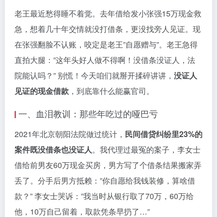
老王最近愁得睡不着觉。去年借给发小张强15万现金救
急，想着几十年交情就没打借条，更没找旁人见证。现
在张强翻脸不认账，咬定是老王”自愿赠与”。老王急得
直拍大腿：”这年头好人做不得啊！没借条没证人，法
院能认吗？” 别慌！今天咱们就掰开揉碎讲讲，
没证人
见证的现金借款
，到底靠什么能赢官司。
一、血泪教训：那些年吃过的哑巴亏
2021年北京朝阳法院做过统计，
民间借贷纠纷里23%的
案件既没借条也没证人
。我代理过最冤的案子，李女士
借给前男友60万现金买房，男方写了个借条结果搬家弄
丢了。分手后男方抵赖：”你自愿给我钱装修，算啥借
款？” 李女士哭诉：”我当时从银行取了70万，60万给
他，10万自己留着，取款凭条早扔了…”