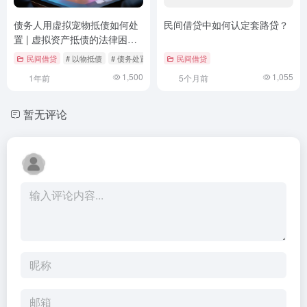
债务人用虚拟宠物抵债如何处
民间借贷中如何认定套路贷？
置 | 虚拟资产抵债的法律困境
与解决路径
民间借贷
# 以物抵债
# 债务处置
# 法律风险
民间借贷
1,500
1,055
1年前
5个月前
暂无评论