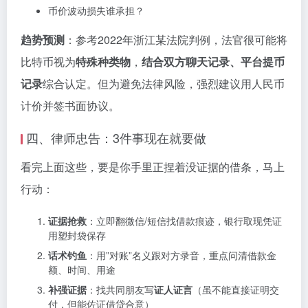
币价波动损失谁承担？
趋势预测
：参考2022年浙江某法院判例，法官很可能将
比特币视为
特殊种类物
，
结合双方聊天记录、平台提币
记录
综合认定。但为避免法律风险，强烈建议用人民币
计价并签书面协议。
四、律师忠告：3件事现在就要做
看完上面这些，要是你手里正捏着没证据的借条，马上
行动：
证据抢救
：立即翻微信/短信找借款痕迹，银行取现凭证
用塑封袋保存
话术钓鱼
：用”对账”名义跟对方录音，重点问清借款金
额、时间、用途
补强证据
：找共同朋友写
证人证言
（虽不能直接证明交
付，但能佐证借贷合意）