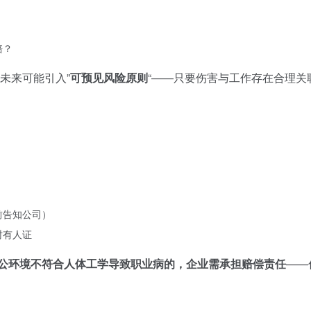
赔？
未来可能引入”
可预见风险原则
“——只要伤害与工作存在合理关
）
前告知公司）
时有人证
公环境不符合人体工学导致职业病的，企业需承担赔偿责任
——