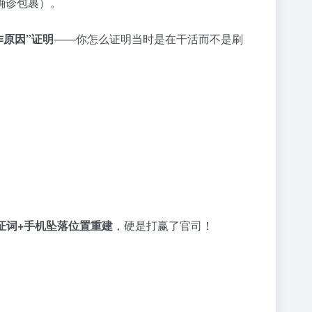
确诊包裹）。
作原因”证明
——你怎么证明当时是在干活而不是刷
证词+手机坠落位置重建
，硬是打赢了官司！