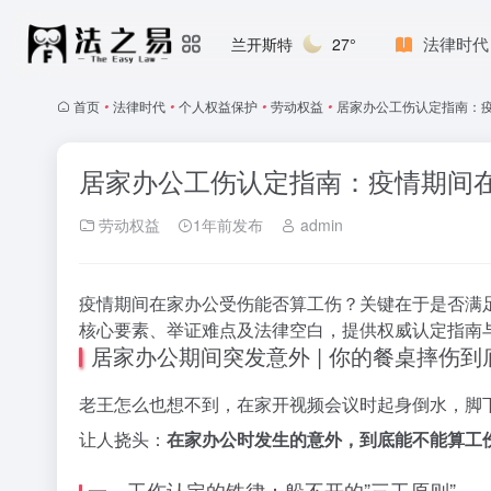
法律时代
兰开斯特
27°
首页
•
法律时代
•
个人权益保护
•
劳动权益
•
居家办公工伤认定指南：
居家办公工伤认定指南：疫情期间
劳动权益
1年前发布
admin
疫情期间在家办公受伤能否算工伤？关键在于是否满足
核心要素、举证难点及法律空白，提供权威认定指南
居家办公期间突发意外 | 你的餐桌摔伤
老王怎么也想不到，在家开视频会议时起身倒水，脚
让人挠头：
在家办公时发生的意外，到底能不能算工
一、工伤认定的铁律：躲不开的”三工原则”