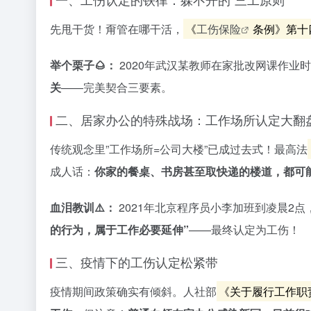
先甩干货！甭管在哪干活，
《
工伤保险
条例》第十
举个栗子🌰：
2020年武汉某教师在家批改网课作业
关
——完美契合三要素。
二、居家办公的特殊战场：工作场所认定大翻
传统观念里”工作场所=公司大楼”已成过去式！最高法
成人话：
你家的餐桌、书房甚至取快递的楼道，都可
血泪教训⚠️：
2021年北京程序员小李加班到凌晨2
的行为，属于工作必要延伸”
——最终认定为工伤！
三、疫情下的工伤认定松紧带
疫情期间政策确实有倾斜。人社部
《关于履行工作职