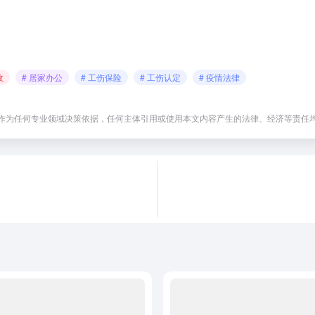
故
# 居家办公
# 工伤保险
# 工伤认定
# 疫情法律
作为任何专业领域决策依据，任何主体引用或使用本文内容产生的法律、经济等责任