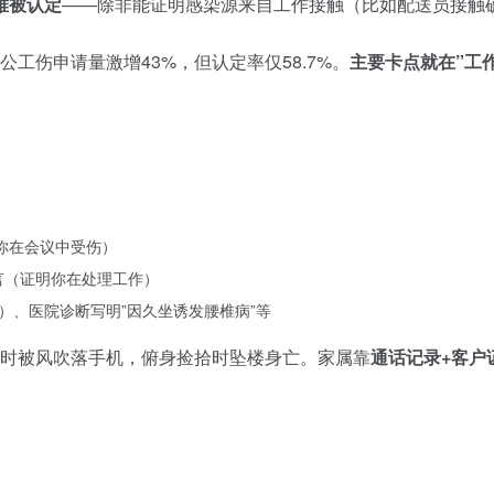
难被认定
——除非能证明感染源来自工作接触（比如配送员接触
公工伤申请量激增43%，但认定率仅58.7%。
主要卡点就在”工
你在会议中受伤）
言（证明你在处理工作）
）、医院诊断写明”因久坐诱发腰椎病”等
话时被风吹落手机，俯身捡拾时坠楼身亡。家属靠
通话记录+客户