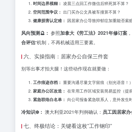
时间边界模糊：
凌晨三点回工作微信后猝死算不算？
空间范围争议：
出门买办公文具被车撞算不算？
健康损害认定难：
因居家办公导致抑郁症加重能否索
风向预测🔮：
参照
加拿大《劳工法》2021年修订案
，
合评估
“机制，不再机械适用三要素。
六、实操指南：居家办公自保三件套
别等出事才拍大腿！这些动作现在就要做：
工作痕迹存档：
重要沟通尽量文字留痕（别光语音！
家庭办公区改造：
在常用工作区域安装简易监控（提
紧急联络白名单：
向公司报备紧急联系人，意外发生
冷知识❄️：
澳大利亚2021年判例确认：
员工因居家办
七、终极结论：关键看这枚”工作钢印”