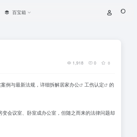
百宝箱
1,918
0
0
实案例与最新法规，详细拆解
居家办公
工伤认定
的
房变会议室、卧室成办公室，但随之而来的法律问题却