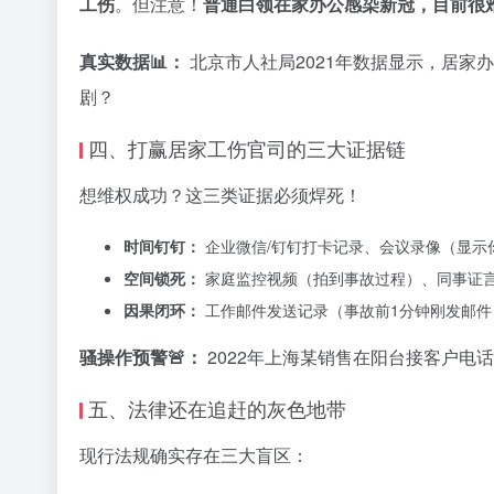
工伤
。但注意！
普通白领在家办公感染新冠，目前很
真实数据📊：
北京市人社局2021年数据显示，居家办
剧？
四、打赢居家工伤官司的三大证据链
想维权成功？这三类证据必须焊死！
时间钉钉：
企业微信/钉钉打卡记录、会议录像（显示
空间锁死：
家庭监控视频（拍到事故过程）、同事证
因果闭环：
工作邮件发送记录（事故前1分钟刚发邮件
骚操作预警🚨：
2022年上海某销售在阳台接客户电
五、法律还在追赶的灰色地带
现行法规确实存在三大盲区：