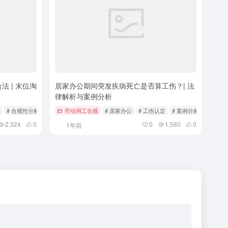
 | 末位淘
居家办公期间突发疾病死亡是否算工伤？| 法
律解析与案例分析
# 合规性分析
劳动用工合规
# 居家办公
# 工伤认定
# 案例分析
2,324
0
0
1,580
0
1年前