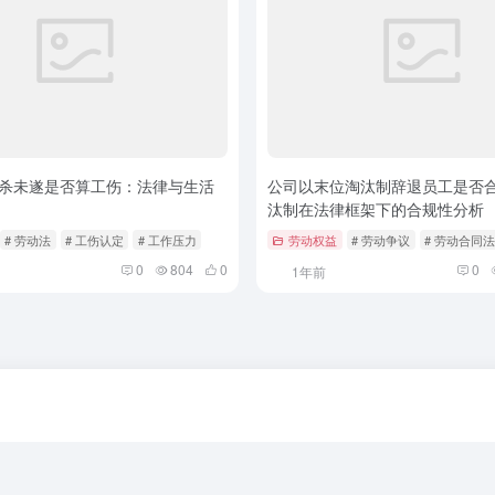
杀未遂是否算工伤：法律与生活
公司以末位淘汰制辞退员工是否合法
汰制在法律框架下的合规性分析
# 劳动法
# 工伤认定
# 工作压力
劳动权益
# 劳动争议
# 劳动合同法
0
804
0
0
1年前