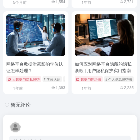
1,554
2,721
5个月前
1年前
网络平台数据泄露影响学位认
如何应对网络平台隐藏的隐私
证怎样处理？
条款 | 用户隐私保护实用指南
大数据与隐私保护
# 学位认证
# 应急响应机制
数据与网络法
# 数据安全
# 个人信息保护法
#
1,393
2,285
1年前
1年前
暂无评论