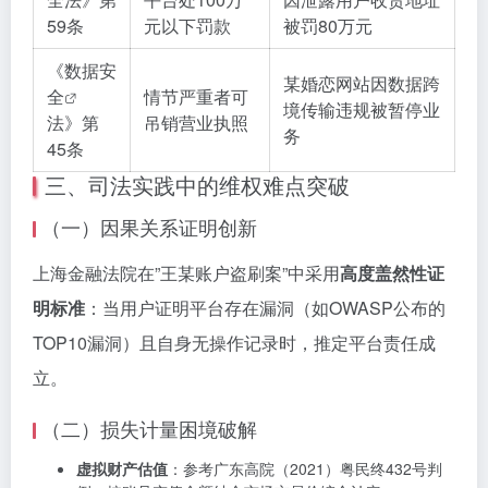
59条
元以下罚款
被罚80万元
《
数据安
某婚恋网站因数据跨
全
情节严重者可
境传输违规被暂停业
法》第
吊销营业执照
务
45条
三、司法实践中的维权难点突破
（一）因果关系证明创新
上海金融法院在”王某账户盗刷案”中采用
高度盖然性证
明标准
：当用户证明平台存在漏洞（如OWASP公布的
TOP10漏洞）且自身无操作记录时，推定平台责任成
立。
（二）损失计量困境破解
虚拟财产估值
：参考广东高院（2021）粤民终432号判