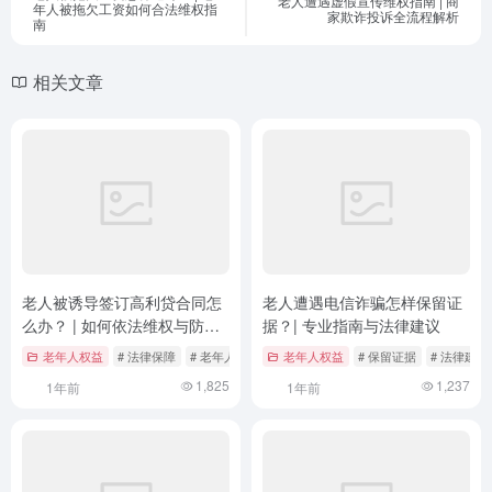
老人遭遇虚假宣传维权指南 | 商
年人被拖欠工资如何合法维权指
家欺诈投诉全流程解析
南
相关文章
老人被诱导签订高利贷合同怎
老人遭遇电信诈骗怎样保留证
么办？ | 如何依法维权与防范
据？| 专业指南与法律建议
高利贷陷阱
老年人权益
# 法律保障
# 老年人维权
# 金融监管
老年人权益
# 保留证据
# 法律建议
1,825
1,237
1年前
1年前