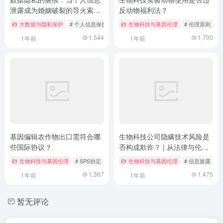
泄露成为婚姻破裂的导火索，
反动物福利法？
受害者能否索赔？
大数据与隐私保护
# 个人信息保护法
# 侵权责任
生物科技与基因伦理
# 婚姻法律
# 伦理原则
#
1,544
1,700
1年前
1年前
基因编辑农作物出口需符合哪
生物科技公司隐瞒技术风险是
些国际协议？
否构成欺诈？ | 从法律与伦理
视角探讨技术披露义务
生物科技与基因伦理
# SPS协定
# 农产品出口合规
生物科技与基因伦理
# 卡塔赫纳议定书
# 信息披露
#
1,367
1,475
1年前
1年前
暂无评论