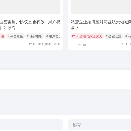
自变更用户协议是否有效 | 用户权
私营企业如何应对商业航天领域
任的博弈
露？
络法
# 平台责任
# 法律维权
# 用户协议
太空法与商业航天
# 企业合规
# 
0
2,390
0
0
1年前