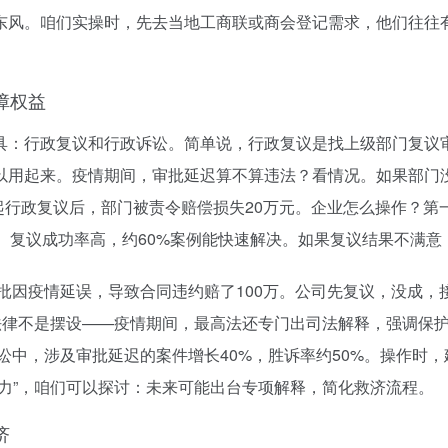
策东风。咱们实操时，先去当地工商联或商会登记需求，他们往往
障权益
具：行政复议和行政诉讼。简单说，行政复议是找上级部门复议
以用起来。疫情期间，审批延迟算不算违法？看情况。如果部门
提起行政复议后，部门被责令赔偿损失20万元。企业怎么操作？
。复议成功率高，约60%案例能快速解决。如果复议结果不满意
审批因疫情延误，导致合同违约赔了100万。公司先复议，没成，
，法律不是摆设——疫情期间，最高法还专门出司法解释，强调保护
讼中，涉及审批延迟的案件增长40%，胜诉率约50%。操作时
力”，咱们可以探讨：未来可能出台专项解释，简化救济流程。
济