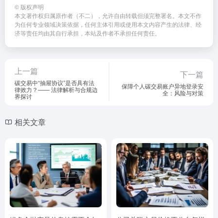
©
版权声明
本文著作权归属原作者（不二），允许自由转载但须完整署名。本文不作
为任何专业领域决策依据，任何主体引用或使用本文内容产生的法律、经
济等责任均由其自行承担，本站及作者不承担任何责任。
上一篇
下一篇
碳交易中“抽屉协议”是否具有法
保障个人碳交易账户异地登录安
律效力？—— 法律解析与合规边
全：风险与对策
界探讨
相关文章