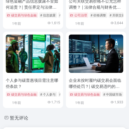
绿色金融产品信息披露不全如
公司关联交易价格不公允怎样
何追责？| 责任界定与法律路
调整？ | 法律合规与财务优化
径探讨
的双重路径
碳交易与绿色金融
# 信息披露
# 投资者保护
公司治理
# 法律责任
# 价格调整
# 关联交易
1,615
3,644
1年前
1年前
个人参与碳普惠项目需注意哪
企业未按时履约碳交易会面临
些条款？
哪些处罚？| 碳交易违约的法
律后果与应对策略
碳交易与绿色金融
# 个人参与
# 数据隐私
碳交易与绿色金融
# 条款解析
# 中国碳市场
#
1,715
1,933
1年前
1年前
暂无评论