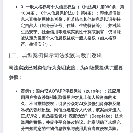
3. 一般人格权与个人信息权益（《民法典》第990条、第
1034条，《
个人信息保护法
》第4条）
：即使虚假信
息未直接使用姓名肖像，但若结合其他信息足以识别特
定自然人（如身份证号、住址、生物特征等），并对其
生活安宁、社会信用等造成实质性干扰或损害，仍可能
被认定为侵害个人信息权益或一般人格权（如人格尊
严、生活安宁）。
二、典型案例揭示司法实践与裁判逻辑
司法实践已对类似行为亮明态度，为AI场景提供了重要
参照：
案例1：国内“ZAO”APP侵权风波（2019年）
：该应用
因用户协议涉嫌强制取得用户对其上传人脸肖像的永
久、不可撤销授权，引发公众对AI换脸侵犯肖像权及隐
私权的强烈质疑。网信办迅速介入约谈，该案虽未进入
正式诉讼，但凸显监管对“深度伪造”（Deepfake）技术
滥用的警惕，并促使平台修改协议。此案明确了未经充
分告知同意的生物信息收集与使用具有高度侵权风险。