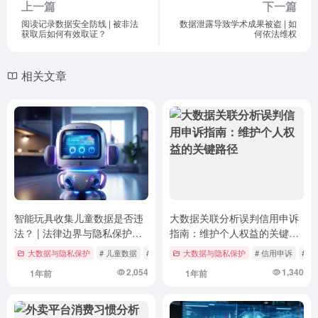
上一篇
下一篇
阅读记录数据安全防线 | 被非法
数据泄露导致学术成果被盗 | 如
获取后如何有效取证？
何依法维权
相关文章
智能玩具收集儿童数据是否违
大数据关联分析误判信用申诉
法？ | 法律边界与隐私保护的
指南：维护个人权益的关键路
深度解析
径
大数据与隐私保护
# 儿童数据
# 数据安全
大数据与隐私保护
# 智能玩具
# 信用申诉
# 
2,054
1,340
1年前
1年前