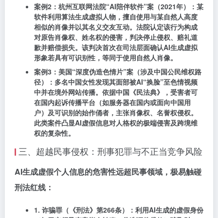
案例2：杭州互联网法院“AI陪伴软件”案（2021年）
：某
软件利用算法生成虚拟人物，擅自使用与某自然人高度
相似的肖像并以其名义交友互动。法院认定该行为构成
对原告肖像权、姓名权的侵害，判决停止侵权、赔礼道
歉并赔偿损失。该判决首次在司法层面确认AI生成虚拟
形象若具有可识别性，等同于使用自然人肖像。
案例3：美国“深度伪造色情片”案（涉及中国公民维权路
径）
：多名中国女性发现其面部被AI“换脸”至色情视频
中并在境外网站传播。依据中国《民法典》，受害者可
在国内起诉传播平台（如服务器在国内或面向中国用
户）及可识别的始作俑者，主张肖像权、名誉权侵权。
此类案件凸显AI虚假信息对人格权的极端侵害及跨境维
权的复杂性。
三、超越民事侵权：刑事犯罪与不正当竞争风险
AI生成虚假个人信息的危害性远超民事领域，极易触碰
刑法红线：
1. 诈骗罪（《刑法》第266条）
：利用AI生成的虚假身份