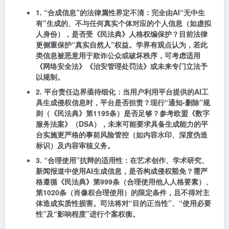
1. “合成信息”的法律属性界定不清
：完全由AI“无中生
有”生成的、不与任何真实个体对应的个人信息（如虚拟
人身份），是否受《民法典》人格权编保护？目前法律
更侧重保护“真实自然人”权益。学界有观点认为，若此
类信息被恶意用于欺诈公众或破坏秩序，可考虑适用
《网络安全法》《治安管理处罚法》或未来专门立法予
以规制。
2. 平台责任边界亟待细化
：当用户利用平台提供的AI工
具生成侵权信息时，平台是否担责？现行“通知-删除”规
则（《民法典》第1195条）是否足够？参考欧盟《数字
服务法案》（DSA），未来可能要求具备生成能力的平
台实施更严格的事前风险管控（如内容水印、深度伪造
标识）及内容审核义务。
3. “合理使用”抗辩的适用性
：在艺术创作、学术研究、
新闻报道中使用AI生成信息，是否构成侵权豁免？需严
格遵循《民法典》第999条（合理使用他人人格要素）、
第1020条（肖像权合理使用）的限定条件，且不得对主
体造成实质性损害。司法将对“目的正当性”、“使用必要
性”及“影响程度”进行个案权衡。