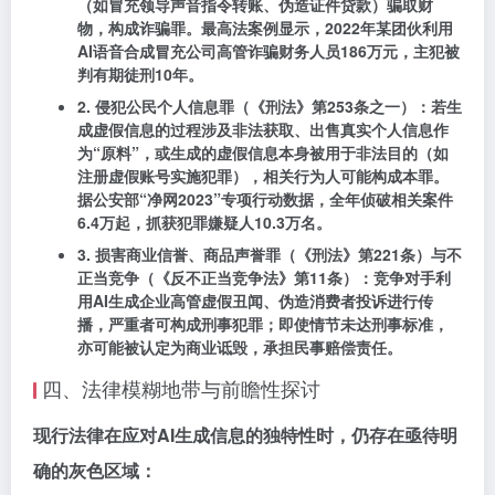
（如冒充领导声音指令转账、伪造证件贷款）骗取财
物，构成诈骗罪。最高法案例显示，2022年某团伙利用
AI语音合成冒充公司高管诈骗财务人员186万元，主犯被
判有期徒刑10年。
2. 侵犯公民个人信息罪（《刑法》第253条之一）
：若生
成虚假信息的过程涉及非法获取、出售真实个人信息作
为“原料”，或生成的虚假信息本身被用于非法目的（如
注册虚假账号实施犯罪），相关行为人可能构成本罪。
据公安部“净网2023”专项行动数据，全年侦破相关案件
6.4万起，抓获犯罪嫌疑人10.3万名。
3. 损害商业信誉、商品声誉罪（《刑法》第221条）与不
正当竞争（《反不正当竞争法》第11条）
：竞争对手利
用AI生成企业高管虚假丑闻、伪造消费者投诉进行传
播，严重者可构成刑事犯罪；即使情节未达刑事标准，
亦可能被认定为商业诋毁，承担民事赔偿责任。
四、法律模糊地带与前瞻性探讨
现行法律在应对AI生成信息的独特性时，仍存在亟待明
确的灰色区域：