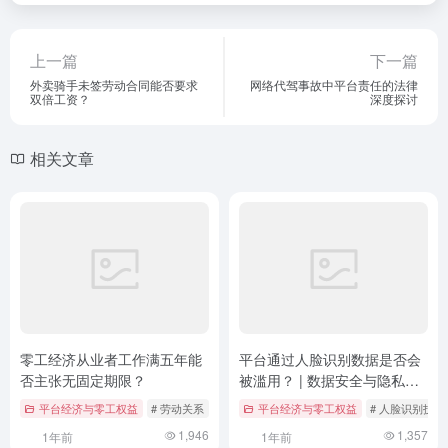
上一篇
下一篇
外卖骑手未签劳动合同能否要求
网络代驾事故中平台责任的法律
双倍工资？
深度探讨
相关文章
零工经济从业者工作满五年能
平台通过人脸识别数据是否会
否主张无固定期限？
被滥用？ | 数据安全与隐私保
护的挑战与应对
平台经济与零工权益
# 劳动关系
# 劳动法
平台经济与零工权益
# 司法案例
# 人脸识别技术
1,946
1,357
1年前
1年前