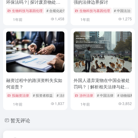
环保法吗？| 探讨废弃物处理
强的法律边界探讨
的法律边界与合规路径
生物科技与基因伦理
# 合规化处理
# 案例分析
生物科技与基因伦理
# 法律法规
# 中国法治
#
1,458
1,275
1年前
1年前
融资过程中的路演资料失实如
外国人遗弃宠物在中国会被处
何追责？
罚吗？ | 解析相关法律与处罚
措施
投融资法律
# 投资者权益
# 法律责任
# 虚假陈述
涉外法律
# 中国法律
# 动物福利
1,837
3,852
1年前
1年前
暂无评论