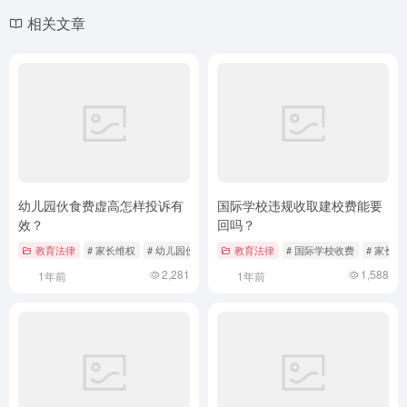
相关文章
幼儿园伙食费虚高怎样投诉有
国际学校违规收取建校费能要
效？
回吗？
教育法律
# 家长维权
# 幼儿园伙食费
# 投诉渠道
教育法律
# 国际学校收费
# 家长
2,281
1,588
1年前
1年前