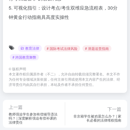
5. 可视化指引：设计考点/考生双维应急流程表，30分
钟黄金行动指南具高度实操性
教育法律
# 国际考试法律风险
# 泄题追责指南
# 跨国教育舞弊
©
版权声明
本文著作权归属原作者（不二），允许自由转载但须完整署名。本文不作
为任何专业领域决策依据，任何主体引用或使用本文内容产生的法律、经
济等责任均由其自行承担，本站及作者不承担任何责任。
上一篇
下一篇
教师强迫学生参加有偿辅导违法
非京籍学生被劝退怎么办？ | 家
吗？ | 深度解析强迫有偿补课的
长必看的法律维权指南
法律责任