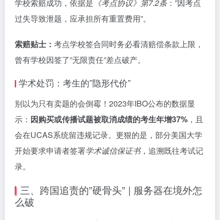
学校索赔成功，依据是
《考点协议》第7.2条
：”因考点
过失导致泄题，应承担所有重置费用”。
索赔贴士：
考点学校签合同时务必看清赔偿条款上限，
曾有学校因签了”无限责任”差点破产。
学术处罚：考生的”隐形代价”
别以为只有卖题的会倒霉！2023年IBO公布的数据显
示：
因购买或传播试题被取消成绩的考生年增37%
，且
会在UCAS系统留违规记录。更狠的是，部分美国大学
开始要求申请者签署
学术诚信保证书
，追溯既往考试记
录。
三、跨国追责的”硬骨头” | 服务器在境外怎
么破