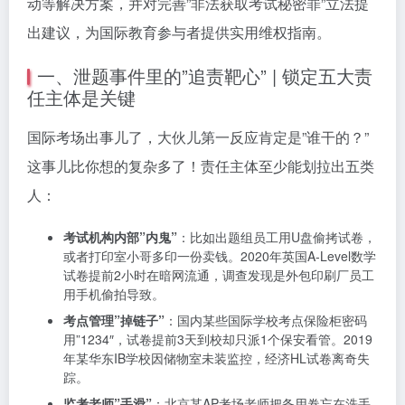
动等解决方案，并对完善”非法获取考试秘密罪”立法提
出建议，为国际教育参与者提供实用维权指南。
一、泄题事件里的”追责靶心” | 锁定五大责
任主体是关键
国际考场出事儿了，大伙儿第一反应肯定是”谁干的？”
这事儿比你想的复杂多了！责任主体至少能划拉出五类
人：
考试机构内部”内鬼”
：比如出题组员工用U盘偷拷试卷，
或者打印室小哥多印一份卖钱。2020年英国A-Level数学
试卷提前2小时在暗网流通，调查发现是外包印刷厂员工
用手机偷拍导致。
考点管理”掉链子”
：国内某些国际学校考点保险柜密码
用”1234″，试卷提前3天到校却只派1个保安看管。2019
年某华东IB学校因储物室未装监控，经济HL试卷离奇失
踪。
监考老师”手滑”
：北京某AP考场老师把备用卷忘在洗手