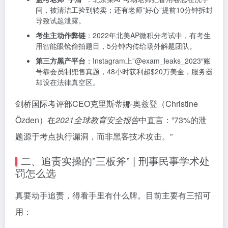
间，被清洁工捡到转卖；还有老师”好心”提前10分钟拆封
导致试题泄露。
考生主动作弊链
：2022年北美AP微积分考试中，有考生
用智能眼镜偷拍题目，5分钟内传给场外解题团队。
第三方黑产平台
：Instagram上”@exam_leaks_2023″账
号靠会员制兜售真题，48小时获利超$20万美金，服务器
却设在法律真空区。
剑桥国际考评部CEO克里斯蒂娜·奥兹登（Christine
Özden）在
2021全球教育安全报告
中直言：”73%的泄
题源于考点执行漏洞，而非黑客技术攻击。”
二、追责实操的”三板斧” | 刑事民事学术处
罚怎么选
真要动手追责，得看手里有什么牌。目前主要有三招可
用：