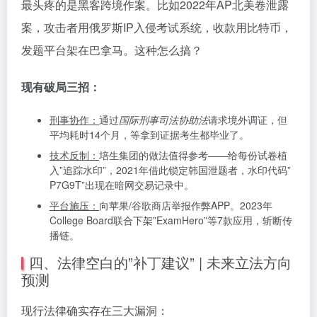
最头疼的是黑客跨境作案。比如2022年AP北美卷泄露
案，攻击者用俄罗斯IP入侵考试系统，收款用比特币，
发题平台架在巴拿马。这种怎么搞？
现有破局三招：
刑事协作：
通过
国际刑事司法协助法
请求境外调证，但
平均耗时14个月，等拿到证据考生都毕业了。
技术反制：
培生集团的做法值得参考——给每份试卷植
入”追踪水印”，2021年借此锁定韩国泄题者，水印代码”
P7G9T”出现在暗网交易记录中。
平台施压：
向苹果/谷歌商店举报作弊APP。2023年
College Board联合下架”ExamHero”等7款应用，斩断传
播链。
四、法律空白的”补丁建议” | 未来立法方向
预测
现行法律确实存在三大漏洞：