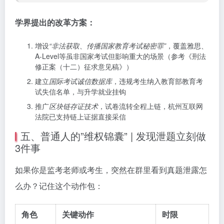
学界提出的改革方案：
增设
“非法获取、传播国家教育考试秘密罪”
，覆盖雅思、
A-Level等虽非国家考试但影响重大的场景（参考《刑法
修正案（十二）征求意见稿》）
建立
国际考试诚信数据库
，违规考生纳入教育部教育考
试失信名单，与升学就业挂钩
推广
区块链存证技术
，试卷流转全程上链，杭州互联网
法院已支持链上证据直接采信
五、普通人的”维权锦囊” | 发现泄题立刻做
3件事
如果你是监考老师或考生，突然在群里看到真题泄露怎
么办？记住这个动作包：
角色
关键动作
时限