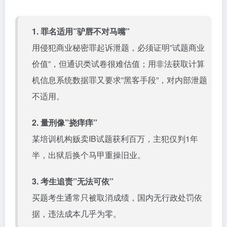
1. 罪名适用”驴唇不对马嘴”
用侵犯商业秘密罪起诉泄题，必须证明”试题商业
价值”，但通识类试卷很难估值；用非法获取计算
机信息系统数据罪又要求”黑客手段”，对内部泄题
不适用。
2. 量刑像”挠痒痒”
某培训机构贩卖IB试题获利百万，主犯仅判1年
半，出狱后换个马甲重操旧业。
3. 考生追责”无法可依”
买题考生通常只被取消成绩，国内无行政处罚依
据，违法成本几乎为零。