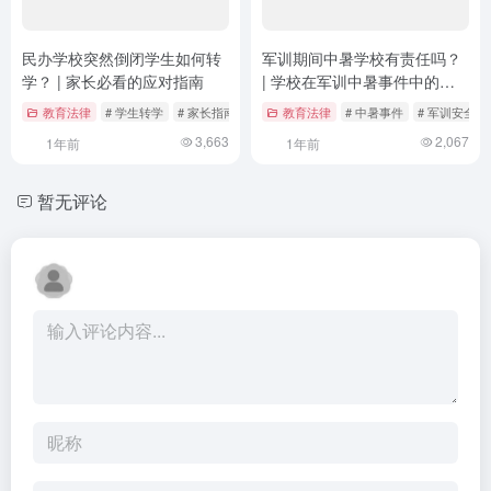
民办学校突然倒闭学生如何转
军训期间中暑学校有责任吗？
学？ | 家长必看的应对指南
| 学校在军训中暑事件中的法
律责任探讨
教育法律
# 学生转学
# 家长指南
# 案例分析
教育法律
# 中暑事件
# 军训安全
3,663
2,067
1年前
1年前
暂无评论