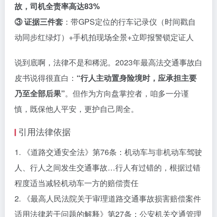
故，司机全责率高达83%
③ 证据三件套
：带GPS定位的行车记录仪（时间戳自
动同步红绿灯）+手机拍现场全景+立即报警锁定证人
说到底啊，法律不是和稀泥。2023年最高法交通事故白
皮书说得很直白：
“行人主动置身险境时，应承担主要
乃至全部后果”
。但作为方向盘掌控者，咱多一分谨
慎，既保他人平安，更护自己周全。
引用法律依据
1. 《道路交通安全法》第76条：机动车与非机动车驾驶
人、行人之间发生交通事故…行人有过错的，根据过错
程度适当减轻机动车一方的赔偿责任
2. 《最高人民法院关于审理道路交通事故损害赔偿案件
适用法律若干问题的解释》第27条：公安机关交通管理