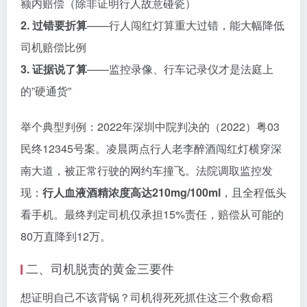
额内赔偿（除非证明行人故意碰瓷）
2. 过错要折算
——行人闯红灯算重大过错，能大幅降低
司机赔偿比例
3. 证据说了算
——监控录像、行车记录仪才是法庭上
的”硬通货”
举个典型判例：2022年深圳中院判决的（2022）粤03
民终12345号案。凌晨两点行人老李醉酒闯红灯横穿深
南大道，被正常行驶的网约车撞飞。法院调取监控发
现：
行人血液酒精浓度高达210mg/100ml
，且全程低头
看手机。最终判定司机仅承担15%责任，赔偿从可能的
80万直降到12万。
二、司机脱责的黄金三要件
想证明自己不该背锅？司机得死死抓住这三个救命稻