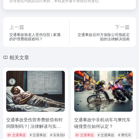
济等责任均由其自行承担，本站及作者不承担任何责任。
上一篇
下一篇
交通事故致老人受伤住院 | 家属
交通事故后对方保险公司拖延定
的护理费能获赔吗？
损的法律解决指南
相关文章
交通事故受伤营养费赔偿有时
交通事故中非机动车与摩托车
间限制吗？| 法律解读与实务
碰撞责任如何认定？
指南
交通事故
# 交通事故
# 实务指南
# 法律解读
交通事故
# 交通事故
# 摩托车
#