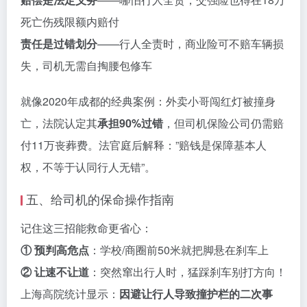
死亡伤残限额内赔付
责任是过错划分
——行人全责时，商业险可不赔车辆损
失，司机无需自掏腰包修车
就像2020年成都的经典案例：外卖小哥闯红灯被撞身
亡，法院认定其
承担90%过错
，但司机保险公司仍需赔
付11万丧葬费。法官庭后解释：”赔钱是保障基本人
权，不等于认同行人无错”。
五、给司机的保命操作指南
记住这三招能救命更省心：
① 预判高危点
：学校/商圈前50米就把脚悬在刹车上
② 让速不让道
：突然窜出行人时，猛踩刹车别打方向！
上海高院统计显示：
因避让行人导致撞护栏的二次事