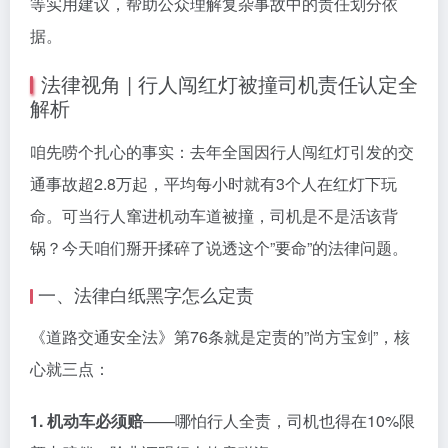
等实用建议，帮助公众理解复杂事故中的责任划分依
据。
法律视角 | 行人闯红灯被撞司机责任认定全
解析
咱先唠个扎心的事实：去年全国因行人闯红灯引发的交
通事故超2.8万起，平均每小时就有3个人在红灯下玩
命。可当行人窜进机动车道被撞，司机是不是活该背
锅？今天咱们掰开揉碎了说透这个”要命”的法律问题。
一、法律白纸黑字怎么定责
《道路交通安全法》第76条就是定责的”尚方宝剑”，核
心就三点：
1. 机动车必须赔
——哪怕行人全责，司机也得在10%限