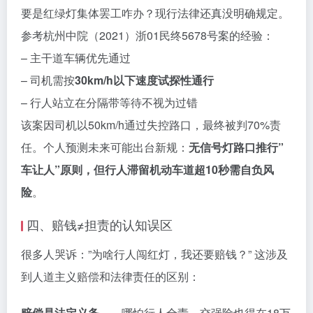
要是红绿灯集体罢工咋办？现行法律还真没明确规定。
参考杭州中院（2021）浙01民终5678号案的经验：
– 主干道车辆优先通过
– 司机需按
30km/h以下速度试探性通行
– 行人站立在分隔带等待不视为过错
该案因司机以50km/h通过失控路口，最终被判70%责
任。个人预测未来可能出台新规：
无信号灯路口推行”
车让人”原则，但行人滞留机动车道超10秒需自负风
险
。
四、赔钱≠担责的认知误区
很多人哭诉：”为啥行人闯红灯，我还要赔钱？” 这涉及
到人道主义赔偿和法律责任的区别：
赔偿是法定义务
——哪怕行人全责，交强险也得在18万