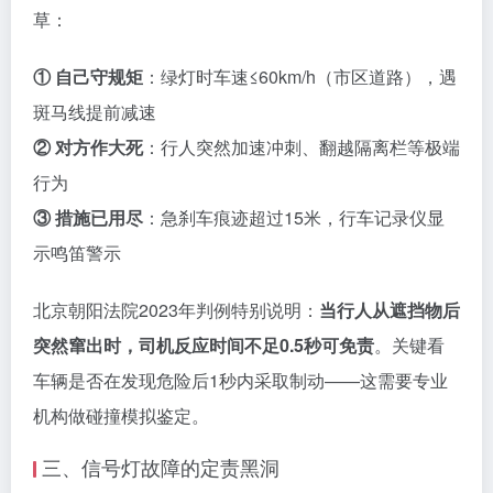
草：
① 自己守规矩
：绿灯时车速≤60km/h（市区道路），遇
斑马线提前减速
② 对方作大死
：行人突然加速冲刺、翻越隔离栏等极端
行为
③ 措施已用尽
：急刹车痕迹超过15米，行车记录仪显
示鸣笛警示
北京朝阳法院2023年判例特别说明：
当行人从遮挡物后
突然窜出时，司机反应时间不足0.5秒可免责
。关键看
车辆是否在发现危险后1秒内采取制动——这需要专业
机构做碰撞模拟鉴定。
三、信号灯故障的定责黑洞