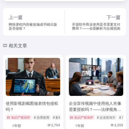
上一篇
下一篇
网络课程内容被改编成书籍出版
开源软件商业使用是否需要支付
是否侵权？
费用？——全面解析与合规指南
相关文章
使用影视剧截图做表情包侵权
企业宣传视频中使用他人肖像
吗？
需要授权吗？——法律视角下
的企业合规指南
知识产权保护
# 合理使用
# 影视剧截图
知识产权保护
# 法律风险防范
# 企业宣传片
# 广
2,704
3,355
1年前
1年前