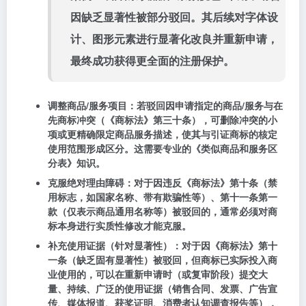
因缺乏显著性被部分驳回。其后续对字体设
计、图形元素进行显著化改良并重新申请，
最终成功获得更全面的注册保护。
调整商品/服务项目
：若驳回因申请指定的商品/服务与在
先商标冲突（《商标法》第三十条），可
删除冲突的小
项
或
更精确限定
商品服务描述，使其与引证商标的核定
使用范围形成区分。这需要专业的《类似商品和服务区
分表》知识。
克服绝对理由障碍
：对于因违反《商标法》第十条（禁
用标志，如国家名称、带有欺骗性等）、第十一条第一
款（仅表示商品通用名称等）被驳回的，通常必须对商
标本身进行实质性修改才能克服。
补充使用证据（针对显著性）
：对于因《商标法》第十
一条（缺乏固有显著性）被驳回，但商标已实际投入商
业使用的，可以在重新申请时（或复审阶段）
提交大
量、持续、广泛的使用证据
（销售合同、发票、广告宣
传、媒体报道、获奖证明、消费者认知调查报告等），