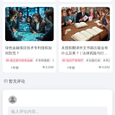
绿色金融项目技术专利侵权如
未授权翻译外文书籍出版会有
何防范？
什么后果？ | 法律风险与行业
影响深度解析
碳交易与绿色金融
# 专利侵权
# 技术保护
知识产权保护
# 法律维权
# 出版行业
# 外文
2,038
4,552
1年前
1年前
暂无评论