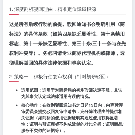
1. 深度剖析驳回理由，精准定位障碍根源
这是所有后续行动的前提。驳回通知书会明确引用《商
标法》的具体条款（如第四条缺乏显著性、第十条禁用
标志、第十一条缺乏显著性、第三十条/三十一条与在先
权利冲突等）。务必聘请专业商标代理机构或律师，透
彻理解驳回的具体法律依据和事实认定。
2. 策略一：积极行使复审权利（针对初步驳回）
适用范围
：适用于对商标局的初步驳回决定不服，且认
为其事实认定或法律适用有误的情况。
核心动作
：在收到驳回通知书之日起
15日内
，向商标评
审委员会提交
驳回复审申请书
，充分陈述理由并提供相
关证据（如商标的使用证据证明其通过使用获得显著
性；证明与引证商标不构成近似的对比分析；证明商品/
服务不类似的证据等）。