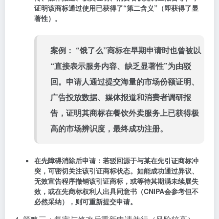
证明该商标通过使用已获得了“第二含义”（即获得了显
著性）。
案例：
“饿了么”商标在早期申请时也曾被以
“直接表示服务内容、缺乏显著性”为由驳
回。申请人通过提交海量的市场份额证明、
广告投放数据、媒体报道和消费者调研报
告，证明其商标在餐饮外卖服务上已获得极
高的市场辨识度，最终成功注册。
在先障碍消除后申请
：若驳回源于与某在先引证商标冲
突，可密切关注该引证商标状态。如能成功通过
异议、
无效宣告
程序撤销该引证商标，或等待其
期满未续展失
效
，或在先商标权利人出具
同意书
（CNIPA会参考但不
必然采纳），则可重新提交申请。