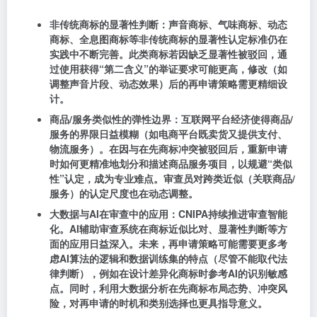
非传统商标的显著性判断
：声音商标、气味商标、动态
商标、全息图商标等非传统商标的显著性认定标准仍在
实践中不断完善。此类商标若因缺乏显著性被驳回，通
过使用获得“第二含义”的举证要求可能更高，修改（如
调整声音片段、动态效果）后的再申请策略需更精细设
计。
商品/服务类似性的弹性边界
：互联网平台经济使得商品/
服务的界限日益模糊（如电商平台既卖货又提供支付、
物流服务）。在因与在先商标冲突被驳回后，重新申请
时如何更精准地划分和描述商品服务项目，以规避“类似
性”认定，成为专业难点。审查员对跨类近似（关联商品/
服务）的认定尺度也在动态调整。
大数据与AI在审查中的应用
：CNIPA持续推进审查智能
化。AI辅助审查系统在商标近似比对、显著性判断等方
面的应用日益深入。未来，再申请策略可能需要更多考
虑AI算法的逻辑和数据训练集的特点（尽管不能取代法
律判断），例如在设计差异化商标时参考AI的识别敏感
点。同时，利用大数据分析在先商标布局态势、冲突风
险，对再申请的时机和类别选择也更具指导意义。