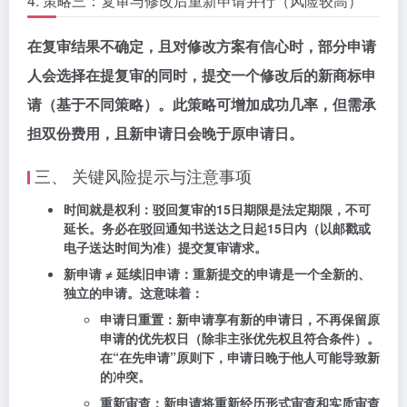
4. 策略三：复审与修改后重新申请并行（风险较高）
在复审结果不确定，且对修改方案有信心时，部分申请
人会选择在提复审的同时，提交一个修改后的新商标申
请（基于不同策略）。此策略可增加成功几率，但需承
担双份费用，且新申请日会晚于原申请日。
三、 关键风险提示与注意事项
时间就是权利
：驳回复审的15日期限是
法定期限，不可
延长
。务必在驳回通知书送达之日起15日内（以邮戳或
电子送达时间为准）提交复审请求。
新申请 ≠ 延续旧申请
：重新提交的申请是一个
全新的、
独立的申请
。这意味着：
申请日重置
：新申请享有新的申请日，不再保留原
申请的优先权日（除非主张优先权且符合条件）。
在“在先申请”原则下，申请日晚于他人可能导致新
的冲突。
重新审查
：新申请将重新经历形式审查和实质审查