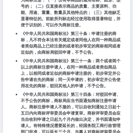
号的；（二）仅直接表示商品的质量、主要原料、功
能、用途、重量、数量及其他特点的；（三）其他缺乏
显著特征的。前款所列标志经过使用取得显著特征，并
便于识别的，可以作为商标注册。
《中华人民共和国商标法》
第三十条
：申请注册的商
标，凡不符合本法有关规定或者同他人在同一种商品或
者类似商品上已经注册的或者初步审定的商标相同或者
近似的，由商标局驳回申请，不予公告。
《中华人民共和国商标法》
第三十一条
：两个或者两个
以上的商标注册申请人，在同一种商品或者类似商品
上，以相同或者近似的商标申请注册的，初步审定并公
告申请在先的商标；同一天申请的，初步审定并公告使
用在先的商标，驳回其他人的申请，不予公告。
《中华人民共和国商标法》
第三十四条
：对驳回申请、
不予公告的商标，商标局应当书面通知商标注册申请
人。商标注册申请人不服的，可以自收到通知之日起十
五日内向商标评审委员会申请复审。商标评审委员会应
当自收到申请之日起九个月内做出决定，并书面通知申
请人。有特殊情况需要延长的，经国务院工商行政管理
部门批准，可以延长三个月。当事人对商标评审委员会