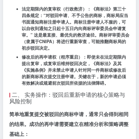
法定期限内的复审权（行政救济）
：《商标法》第三十
四条规定：“对驳回申请、不予公告的商标，商标局应当
书面通知商标注册申请人。商标注册申请人不服的，可
以自收到通知之日起
十五日内
向商标评审委员会申请复
审。” 这是最直接、最优先的救济途径。商标评审委员会
（隶属于CNIPA）将进行重新审查，可能推翻商标局的
初步驳回决定。
修改后的再申请权（程序重启）
：即使未在法定期限内
提出复审，或复审后维持驳回决定，《商标法》及其
《实施条例》并未禁止申请人针对
同一件商标或修改后
的新商标
再次提交注册申请。关键在于，新的申请必须
有效解决或规避前次驳回所依据的法律障碍。
二、 实务操作：驳回后重新申请的核心策略与
风险控制
简单地重复提交被驳回的商标申请，通常只会得到相同
的结果。成功的再申请需要建立在精准分析和策略调整
基础上：