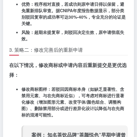
优势
：程序相对直接，若成功则原申请日得以保留，避
免重新排队审查。据CNIPA年度报告数据显示，部分类
别驳回复审的成功率可达30%-40%，专业充分的论证是
关键。
风险
：超期未提复审，则驳回决定生效，原申请彻底失
效。
3. 策略二：修改完善后的重新申请
在以下情况，修改商标或申请内容后重新提交是更优选
择：
修改商标图样
：若驳回因商标本身（如缺乏显著性、含
禁用元素、与在先商标近似），可考虑对商标进行
显著
化修改
（增加图形元素、改变字体/颜色组合、调整构
图）、
删除禁用部分
或进行
差异化设计
以降低与在先商
标的混淆可能性。
案例：
知名茶饮品牌“茶颜悦色”早期申请曾