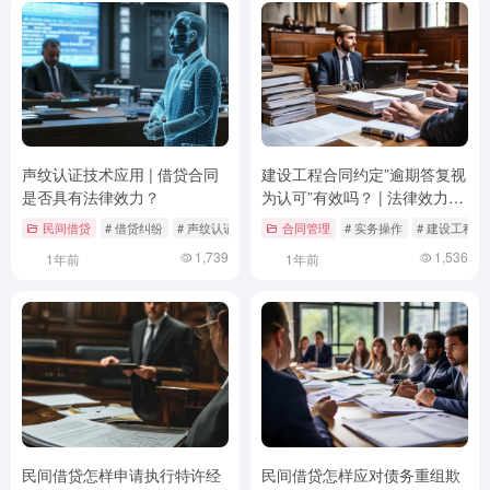
声纹认证技术应用 | 借贷合同
建设工程合同约定”逾期答复视
是否具有法律效力？
为认可”有效吗？ | 法律效力与
实务探讨
民间借贷
# 借贷纠纷
# 声纹认证
# 电子合同
合同管理
# 实务操作
# 建设工程合
1,739
1,536
1年前
1年前
民间借贷怎样申请执行特许经
民间借贷怎样应对债务重组欺