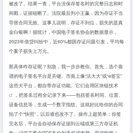
被改了。结果一查，平台没保存签名时的完整日志和时
间戳，证据链断了。法院最后判小王赢，因为存证不当
导致合同无效。这事儿说明，存证不到位，损失的是真
金白银啊！据统计，中国电子签名协会的数据显示，
2023年借贷纠纷中，近60%都因存证问题引发，平均每
个案子损失上万元。
那具体咋存证呢？别急，我一步步教你。首先，选个靠
谱的电子签名平台是关键。市面上像“法大大”或“e签宝”
这些大平台，都自带存证功能。它们会用
区块链技术
，把签名过程全记录下来——包括签名时间、位置、
设备信息等，生成一个数字指纹。这就好比给你的合同
拍了个“快照”，以后谁也改不了。操作上超简单：你签
完名后，平台会自动保存证据到云端或第三方存证机
构。记得下载个PDF备份到手机或电脑，双保险嘛！