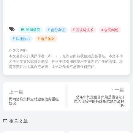
民间借贷
# 借贷存证
# 区块链技术
# 合同纠纷
# 法律效力
# 电子签名
©
版权声明
本文著作权归属原作者（不二），允许自由转载但须完整署名。本文不作
为任何专业领域决策依据，任何主体引用或使用本文内容产生的法律、经
济等责任均由其自行承担，本站及作者不承担任何责任。
下一篇
上一篇
借条中约定债务代偿是否合法 |
民间借贷怎样应对虚假债务重组
民间借贷中的特殊条款效力全解
协议
析
相关文章