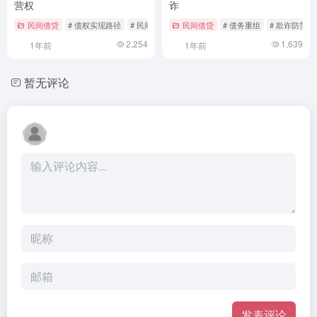
营权
诈
民间借贷
# 债权实现路径
# 民间借贷纠纷
民间借贷
# 特许经营权执行
# 债务重组
# 欺诈防范
2,254
1,639
1年前
1年前
暂无评论
发表评论