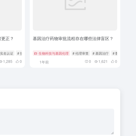
何更正？
基因治疗药物审批流程存在哪些法律盲区？
 实名认证
# 技术优化
生物科技与基因伦理
# 伦理审查
# 基因治疗
# 数据保护
1,285
0
0
1,621
0
1年前