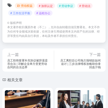
劳动权益
# 加班认定
# 劳动争议
# 劳动法
# 工作生活平衡
# 远程办公
©
版权声明
本文著作权归属原作者（不二），允许自由转载但须完整署名。本文不作
为任何专业领域决策依据，任何主体引用或使用本文内容产生的法律、经
济等责任均由其自行承担，本站及作者不承担任何责任。
上一篇
下一篇
员工拒绝签署补充协议被辞退是
员工离职后公司拖欠报销款如何
否合法 | 详解企业单方变更劳动
追讨 | 三步法律维权攻略助你拿
合同的合法边界
回血汗钱
相关文章