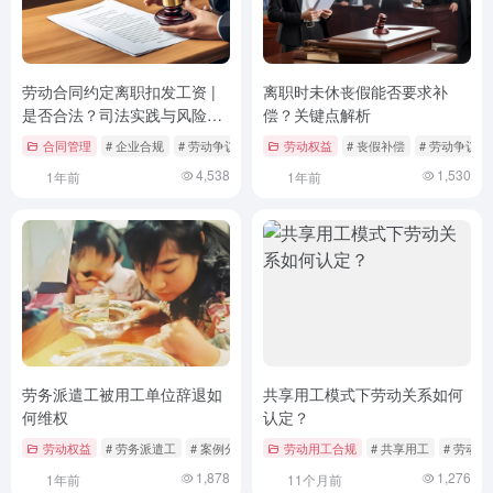
劳动合同约定离职扣发工资 |
离职时未休丧假能否要求补
是否合法？司法实践与风险防
偿？关键点解析
范指南
合同管理
# 企业合规
# 劳动争议
# 劳动法
劳动权益
# 丧假补偿
# 劳动争议
4,538
1,530
1年前
1年前
劳务派遣工被用工单位辞退如
共享用工模式下劳动关系如何
何维权
认定？
劳动权益
# 劳务派遣工
# 案例分析
# 法律依据
劳动用工合规
# 共享用工
# 劳动
1,878
1,276
1年前
11个月前