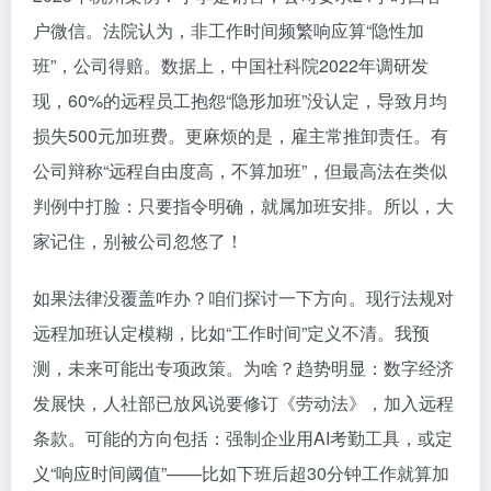
户微信。法院认为，非工作时间频繁响应算“隐性加
班”，公司得赔。数据上，中国社科院2022年调研发
现，60%的远程员工抱怨“隐形加班”没认定，导致月均
损失500元加班费。更麻烦的是，雇主常推卸责任。有
公司辩称“远程自由度高，不算加班”，但最高法在类似
判例中打脸：只要指令明确，就属加班安排。所以，大
家记住，别被公司忽悠了！
如果法律没覆盖咋办？咱们探讨一下方向。现行法规对
远程加班认定模糊，比如“工作时间”定义不清。我预
测，未来可能出专项政策。为啥？趋势明显：数字经济
发展快，人社部已放风说要修订《劳动法》，加入远程
条款。可能的方向包括：强制企业用AI考勤工具，或定
义“响应时间阈值”——比如下班后超30分钟工作就算加