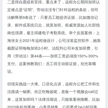
二是得自愿或有安排。重点来了，远程办公期间加班认
定难点是“证明”。劳动法没专门针对远程的条款，但司
法解释第9条说了：只要员工能提供证据，比如微信记
录、邮件或系统日志，就算加班。权威资源如人社部指
南也强调，雇主得建电子考勤系统。举个反面案例：上
海张女士2021年远程做设计，公司没装监控软件，她靠
截图证明每晚加班2小时。法院判公司补发加班费，引
用《劳动法》第44条——加班工资必须按150%-300%
支付。这案例教我们：员工得主动留证据，别光靠嘴
说。
但现实挑战一大堆。口语化点讲，远程办公把工作和生
活搅成一锅粥。你正吃晚饭呢，老板一个视频会call过
来，这算加班吗？法律没细说，只能靠案例推断。比如
2023年杭州案例：小李是销售，公司要求24小时回客