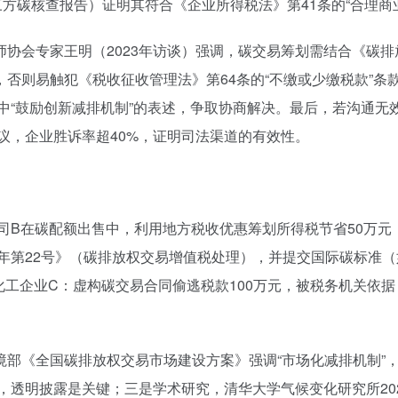
三方碳核查报告）证明其符合《企业所得税法》第41条的“合理商
协会专家王明（2023年访谈）强调，碳交易筹划需结合《碳
否则易触犯《税收征收管理法》第64条的“不缴或少缴税款”条
》中“鼓励创新减排机制”的表述，争取协商解决。最后，若沟通
争议，企业胜诉率超40%，证明司法渠道的有效性。
公司B在碳配额出售中，利用地方税收优惠筹划所得税节省50万元
0年第22号》（碳排放权交易增值税处理），并提交国际碳标准
某化工企业C：虚构碳交易合同偷逃税款100万元，被税务机关依据
境部《全国碳排放权交易市场建设方案》强调“市场化减排机制”
示，透明披露是关键；三是学术研究，清华大学气候变化研究所2