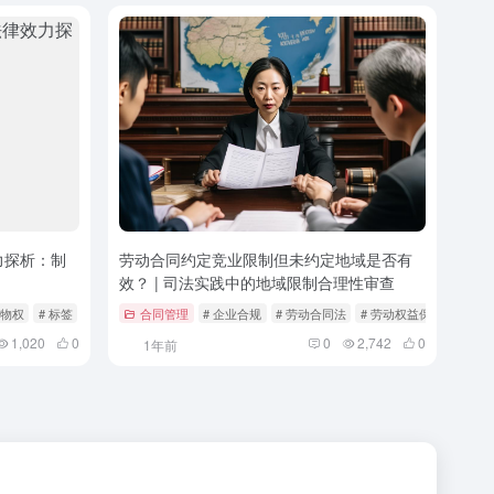
力探析：制
劳动合同约定竞业限制但未约定地域是否有
效？ | 司法实践中的地域限制合理性审查
保物权
# 标签
合同管理
# 企业合规
# 劳动合同法
# 劳动权益保护
1,020
0
0
2,742
0
1年前