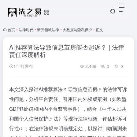
首页
•
法律时代
•
新兴领域法律
•
大数据与隐私保护
•
正文
AI推荐算法导致信息茧房能否起诉？ | 法律
责任深度解析
1年前发布
2,469
0
0
本文深入探讨
AI推荐算法
导致
信息茧房
的法律可诉
性问题，分析平台责任、引用国内外权威案例（如欧盟
GDPR处罚和国内平台监管事件），结合《中华人民共
和国
个人信息保护
法》等现行法律框架，评估
起诉可
行性
；在法律法规未明确规定处，以探讨口吻预测未