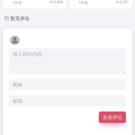
3,059
2,221
1年前
1年前
暂无评论
发表评论