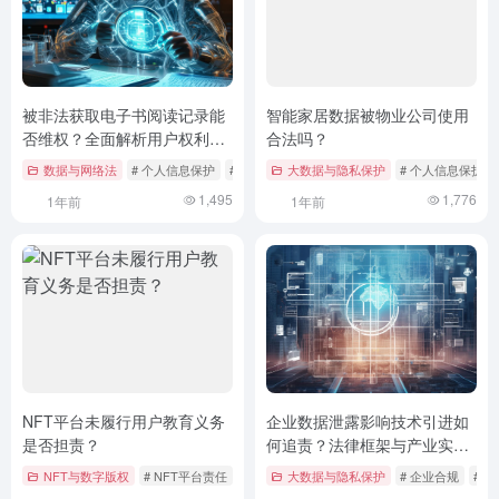
被非法获取电子书阅读记录能
智能家居数据被物业公司使用
否维权？全面解析用户权利与
合法吗？
行动指南
数据与网络法
# 个人信息保护
# 电子书阅读
大数据与隐私保护
# 维权指南
# 个人信息保护
1,495
1,776
1年前
1年前
NFT平台未履行用户教育义务
企业数据泄露影响技术引进如
是否担责？
何追责？法律框架与产业实践
的深度剖析
NFT与数字版权
# NFT平台责任
# 中国法律法规
大数据与隐私保护
# 数字资产风险
# 企业合规
# 