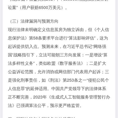
讼案”（用户获赔6500万美元）。
（三）法律漏洞与预测方向
现行法律未明确定义信息茧房为独立诉由，但《个人信
息保护法》第58条要求平台进行“算法影响评估”，这为
起诉提供切入点。预测未来，在习近平总书记“网络强
国”战略指引下，立法可能朝三方向发展：一是增设“算
法多样性义务”，类似欧盟《数字服务法》；二是扩大
公益诉讼范围，允许消协或网信部门代表用户起诉；三
是强化刑事责任，如《刑法》第253条之一“侵犯公民个
人信息罪”的延伸适用。中国共产党领导下的法律体系
正不断完善，2023年《生成式人工智能服务管理暂行办
法》已强调算法公平，预示更严格监管。