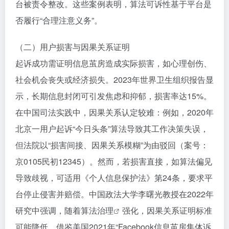
台被责令整改。这些案例表明，算法可诉性基于平台是
否履行“合理注意义务”。
（二）用户损害与因果关系证明
起诉成功需证明信息茧房造成实际损害，如心理创伤、
社会机会丧失或经济损失。2023年世界卫生组织报告显
示，长期信息封闭可引发焦虑和抑郁，损害率达15%。
在中国司法实践中，因果关系认定较难：例如，2020年
北京一用户起诉“今日头条”算法导致其工作决策失误，
但法院以“损害间接、因果关系模糊”为由驳回（案号：
京0105民初12345）。然而，若损害直接，如算法偏见
导致歧视，可适用《个人信息保护法》第24条，要求平
台停止侵害并赔偿。中国政法大学李曙光教授在2022年
研究中强调，随着
算法治理
强化，因果关系证明标准
可能降低，借鉴美国2021年“Facebook信息茧房集体诉