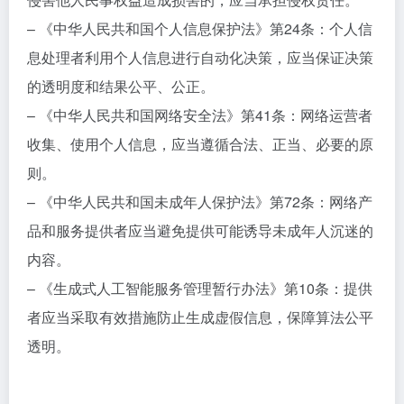
– 《中华人民共和国个人信息保护法》第24条：个人信
息处理者利用个人信息进行自动化决策，应当保证决策
的透明度和结果公平、公正。
– 《中华人民共和国网络安全法》第41条：网络运营者
收集、使用个人信息，应当遵循合法、正当、必要的原
则。
– 《中华人民共和国未成年人保护法》第72条：网络产
品和服务提供者应当避免提供可能诱导未成年人沉迷的
内容。
– 《生成式人工智能服务管理暂行办法》第10条：提供
者应当采取有效措施防止生成虚假信息，保障算法公平
透明。