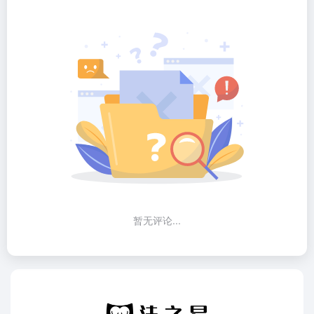
暂无评论...