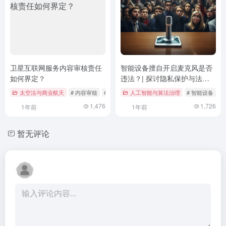
卫星互联网服务内容审核责任
智能设备擅自开启麦克风是否
如何界定？
违法？| 探讨隐私保护与法律
边界
太空法与商业航天
# 内容审核
# 卫星互联网
人工智能与算法治理
# 平台责任
# 智能设备
#
1,476
1,726
1年前
1年前
暂无评论