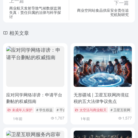
上一篇
下一篇
商业航天发射导致气候数据监测
商业空间站食品供应安全责任追
失真：责任归属的法律与科学探
究机制研究
讨
相关文章
应对同学网络诽谤：申请平台
无形疆域 | 卫星互联网跨境征
删帖的权威指南
税的五大法律争议焦点
未成年人保护
# 学生权益
# 平台删帖
# 法律维权
太空法与商业航天
# 卫星互联网
#
1,707
1,577
1年前
1年前