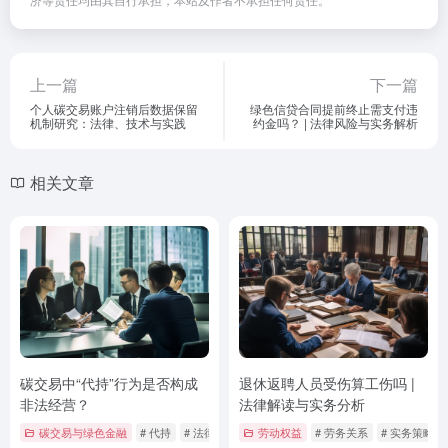
上一篇
下一篇
个人碳交易账户注销后数据保留
绿色信贷合同提前终止需支付违
机制研究：法律、技术与实践
约金吗？ | 法律风险与实务解析
相关文章
碳交易中“代持”行为是否构成
退休返聘人员受伤算工伤吗 |
非法经营？
法律解读与实务分析
碳交易与绿色金融
# 代持
# 法律风险
# 监管建议
劳动权益
# 劳务关系
# 实务策略