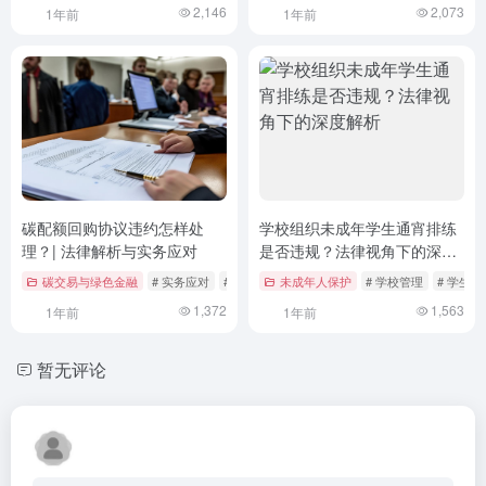
2,146
2,073
1年前
1年前
碳配额回购协议违约怎样处
学校组织未成年学生通宵排练
理？| 法律解析与实务应对
是否违规？法律视角下的深度
解析
碳交易与绿色金融
# 实务应对
# 法律责任
未成年人保护
# 碳市场
# 学校管理
# 学生权
1,372
1,563
1年前
1年前
暂无评论