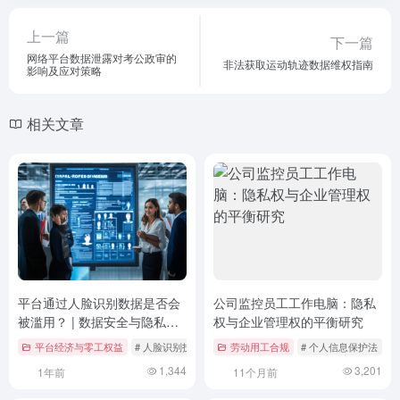
上一篇
下一篇
网络平台数据泄露对考公政审的
非法获取运动轨迹数据维权指南
影响及应对策略
相关文章
平台通过人脸识别数据是否会
公司监控员工工作电脑：隐私
被滥用？ | 数据安全与隐私保
权与企业管理权的平衡研究
护的挑战与应对
平台经济与零工权益
# 人脸识别技术
# 数据安全
劳动用工合规
# 案例分析
# 个人信息保护法
#
1,344
3,201
1年前
11个月前