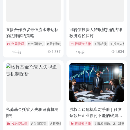
直播合作协议最低流水未达标
可转债投资人转股被拒的法律
的法律解约策略
救济途径探讨
合同管理
# 合同解约
# 最低流水约定
# 民法典应用
投融资法律
# 可转债
# 投资人权益
1,787
1,634
1年前
1年前
私募基金托管人失职追责机制
股权回购危机应对手册 | 触发
探析
条款后企业偿付不能的破局之
道
投融资法律
# 失职追责
# 投资者保护
# 法律责任
投融资法律
# 股权回购、2、对赌协