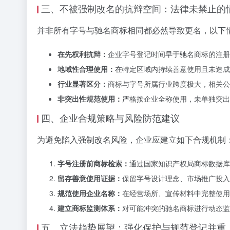
三、不被强制改名的抗辩空间：法律未禁止的
并非所有字号与驰名商标相同都必然导致更名，以下
在先权利抗辩：
企业字号登记时间早于驰名商标的注册
地域性合理使用：
在特定区域内持续善意使用且未造成
行业显著区分：
商标与字号所属行业跨度极大，相关公众
非突出性规范使用：
严格按企业全称使用，未单独突
四、企业合规策略与风险防范建议
为避免陷入强制改名风险，企业应建立如下合规机制
字号注册前商标检索：
通过国家知识产权局商标数据库
留存善意使用证据：
保留字号设计理念、市场推广投入
规范使用企业名称：
在经营场所、宣传材料中完整使用
建立商标监测体系：
对可能冲突的驰名商标进行动态监
五、立法趋势展望：强化保护与规范登记并重