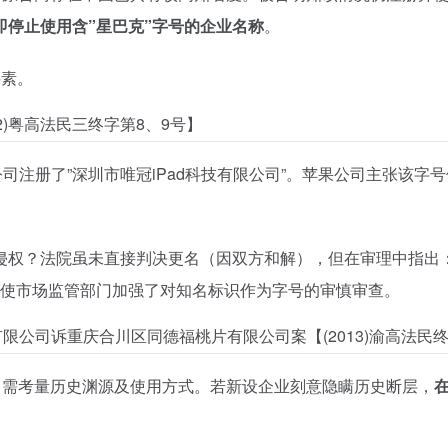
即停止使用含”星巴克”字号的企业名称
。
要素。
12)粤高法民三终字第8、9号】
联公司注册了”深圳市唯冠iPad科技有限公司”。苹果公司主张该字
侵权？法院虽未直接判决更名（因双方和解），但在审理中指出
使市场监管部门加强了对知名标识作为字号的审慎审查。
公司诉重庆合川区同德福桃片有限公司案【(2013)渝高法民终字
，需考量历史渊源及使用方式。若新设企业刻意隐瞒历史断层，