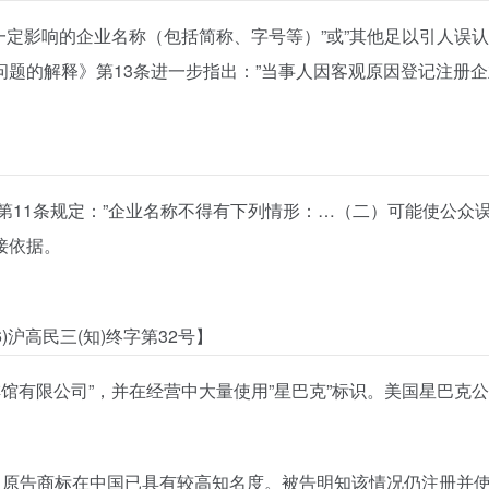
一定影响的企业名称（包括简称、字号等）”或”其他足以引人误
问题的解释》第13条进一步指出：”当事人因客观原因登记注册
》第11条规定：”企业名称不得有下列情形：…（二）可能使公众
接依据。
6)沪高民三(知)终字第32号】
啡馆有限公司”，并在经营中大量使用”星巴克”标识。美国星巴克公司
，原告商标在中国已具有较高知名度。被告明知该情况仍注册并使