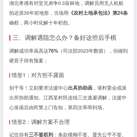
湖北孝感有对堂兄弟争0.3亩林地，调解员用无人机航
拍还原30年前地形，当场用
《农村土地承包法》第24条
确权，两小时化解十年积怨。
三、调解遇阻怎么办？备好这些后手棋
调解成功率虽高达
76%
（司法部2023年数据），但碰到
硬茬子得有预案：
情形1：对方拒不露面
别干等！立刻要求法援中心
出具协助函
，请村委会或派
出所协助通知。江西某村民连续三次逃避调解，法援中
心发函后由民警上门告知，第四次乖乖到场。
情形2：调解方案不合理
记住你有
三不签权利
：条款模糊不签、显失公平不签、