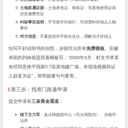
土地权属证据
：土地承包证、林权证、宅基地使用证或
历史缴费凭证
纠纷事实说明
：手写按手印就行，写清楚时间地点人物
事件
对方信息
：尽量提供对手姓名住址，调解员才好找人
怕写不好说明书的别慌，乡镇司法所有
免费模板
。安徽
阜阳的刘婶就是照着模板写：“2020年3月，村支书李某
未经同意推平我家0.7亩菜地建广场，有现场视频和证
人赵某为证”，简明扼要句句要害。
第三步：找准门路递申请
提交申请有
三条黄金通道
：
线下主力军
：县法律援助中心（司法局院内）、乡镇司
法所