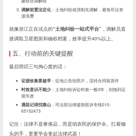
建联合调解组
调解前置法定化
：土地纠纷或强制先调解，避免司法资
源浪费
就像浙江正在试点的
“土地纠纷一站式平台”
，调解员直
接调取卫星图斑和确权档案，效率提升40%以上。
五、行动前的关键提醒
最后唠叨三句掏心窝的话：
证据收集要趁早
：征地公告拍照片，流转合同留原件
时效意识不能少
：土地纠纷诉讼时效一般3年，别拖到证
据失效
遇阻记得找靠山
：司法部法律援助投诉专线010-
65152473
记住：法律不是奢侈品，而是咱农民的保护伞。扛着锄
头的手，更要学会拿起法律武器！