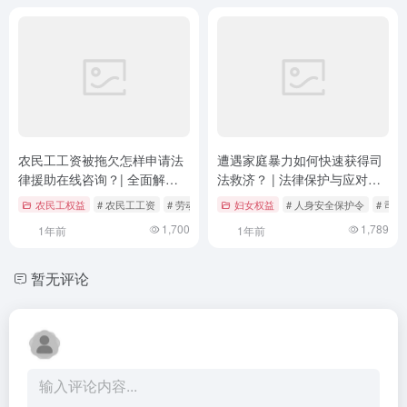
农民工工资被拖欠怎样申请法
遭遇家庭暴力如何快速获得司
律援助在线咨询？| 全面解析
法救济？ | 法律保护与应对策
维权路径与法律支持
略
农民工权益
# 农民工工资
# 劳动法
# 在线咨询
妇女权益
# 人身安全保护令
# 司
1,700
1,789
1年前
1年前
暂无评论