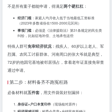
不是所有案子都能申请，得满足
两个硬杠杠
：
经济门槛
：家庭人均月收入低于当地最低工资标准
（2023年多数省份在1500-2000元区间）
事项门槛
：必须是《法律援助法》第31条规定的民生类
纠纷，比如征地补偿、土地承包这些
特殊人群可
免审经济状况
：残疾人、60岁以上老人、军
烈属、农民工讨薪群体。河南周口的张大爷就是典型，
72岁的他因宅基地被邻居强占，拿着老年证直接免审查
通过申请。
第二步：材料备齐不跑冤枉路
必备材料就
五件套
，用文件袋装好别漏掉：
身份证+户口本复印件
（现场核对原件）
经济困难证明
：村委会盖章+乡镇民政所确认