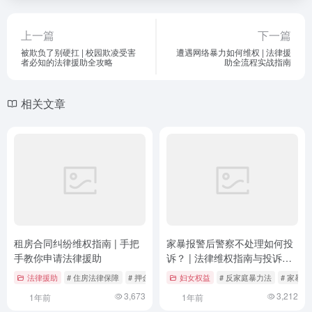
上一篇
下一篇
被欺负了别硬扛 | 校园欺凌受害
遭遇网络暴力如何维权 | 法律援
者必知的法律援助全攻略
助全流程实战指南
相关文章
租房合同纠纷维权指南 | 手把
家暴报警后警察不处理如何投
手教你申请法律援助
诉？ | 法律维权指南与投诉渠
道详解
法律援助
# 住房法律保障
# 押金维权
# 法律援助申请
妇女权益
# 反家庭暴力法
# 家暴投
3,673
3,212
1年前
1年前