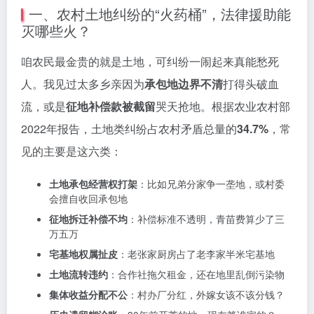
一、农村土地纠纷的“火药桶”，法律援助能
灭哪些火？
咱农民最金贵的就是土地，可纠纷一闹起来真能愁死
人。我见过太多乡亲因为
承包地边界不清
打得头破血
流，或是
征地补偿款被截留
哭天抢地。根据农业农村部
2022年报告，土地类纠纷占农村矛盾总量的
34.7%
，常
见的主要是这六类：
土地承包经营权打架
：比如兄弟分家争一垄地，或村委
会擅自收回承包地
征地拆迁补偿不均
：补偿标准不透明，青苗费算少了三
万五万
宅基地权属扯皮
：老张家厨房占了老李家半米宅基地
土地流转违约
：合作社拖欠租金，还在地里乱倒污染物
集体收益分配不公
：村办厂分红，外嫁女该不该分钱？