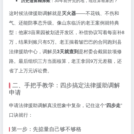
历史遗留糊涂账
：30年前开荒的地，现在算谁家的？
这时候法律援助调解就是
灭火器
——不花钱、不伤和
气、还能防事态升级。像山东临沂的老王案例就特典
型：他家3亩果园被划进开发区，补偿协议写着每亩补8
万，结果到账只有5万。老王揣着皱巴巴的合同跑到县
法律援助中心，调解员
3天就查到
是村委会截留款项修
路。最后组织三方当面核算，老王拿回9万元差额，还
省了上万元诉讼费。
二、手把手教学：四步搞定法律援助调解
申请
申请法律援助调解真没想象中复杂，记住这个“
四步走
”
口诀就行：
第一步：先掂量自己够不够格