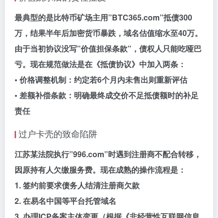
最典型的是比特币矿场主用”BTC365.com”抵债300
万，结果半年后加密货币暴跌，域名估值缩水至40万。
由于当初协议没写”价值担保条款”，债权人只能吃哑巴
亏。现在规范做法是在《抵债协议》中加入两条：
• 价格调整机制：约定若6个月内未售出则重新评估
• 差额补偿条款：明确最终成交价不足抵债额时的补足
责任
过户卡壳的致命陷阱
江苏某法院执行”996.com”时遇到注册商不配合转移，
因原持有人欠缴服务费。现在成熟的操作流程是：
1. 签约前要求债务人结清注册商欠款
2. 在易名中国等平台托管域名
3. 办理ICP备案主体变更（根据《非经营性互联网信息