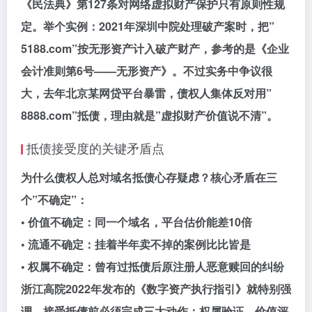
《民法典》第127条对网络虚拟财产保护只有原则性规
定。举个实例：2021年深圳中院处理破产案时，把”
5188.com”按无形资产计入破产财产，参考的是《企业
会计准则第6号——无形资产》。不过实务中争议很
大，去年北京某网贷平台暴雷，债权人集体反对用”
8888.com”抵债，理由就是”虚拟财产价值说不清”。
抵债接受度的关键矛盾点
为什么债权人总对域名抵债心存疑虑？核心矛盾在三
个”不确定”：
• 价值不确定：同一个域名，平台估价能差10倍
• 流通不确定：挂着半年卖不掉的案例比比皆是
• 权属不确定：曾有过抵债后原注册人恶意赎回的纠纷
浙江高院2022年发布的《数字资产执行指引》就特别强
调，接受抵债前必须完成三大动作：权属验证、价值评