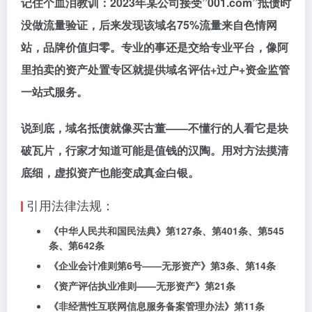
记住个血泪教训：2023年某公司接受”001.com”抵债时
没做流量验证，后来发现该域名75%流量来自色情网
站，品牌价值归零。专业的事还是交给专业平台，像阿
里拍卖的资产处置专区就提供域名评估+过户+资金监管
一站式服务。
说到底，域名抵债就像买古董——不懂行的人看它是块
破瓦片，行家才知道可能是值钱的汉陶。用对方法摸清
底细，虚拟资产也能变成真金白银。
引用法律法规：
《中华人民共和国民法典》第127条、第401条、第545
条、第642条
《企业会计准则第6号——无形资产》第3条、第14条
《资产评估执业准则——无形资产》第21条
《非经营性互联网信息服务备案管理办法》第11条