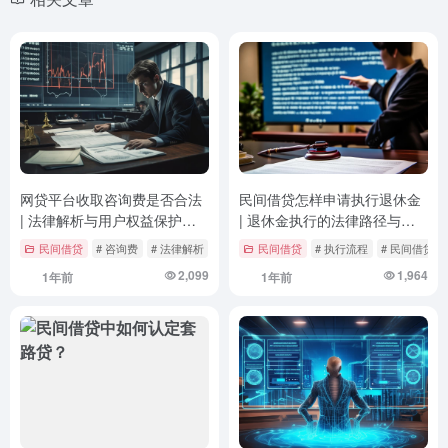
网贷平台收取咨询费是否合法
民间借贷怎样申请执行退休金
| 法律解析与用户权益保护指
| 退休金执行的法律路径与实
南
操指南
民间借贷
# 咨询费
# 法律解析
# 用户权益
民间借贷
# 执行流程
# 民间借贷
2,099
1,964
1年前
1年前