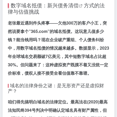
数字域名抵债：新兴
债务清偿
方式的法
律与估值挑战
老张最近遇到件头疼事——欠他300万的客户小王，突
然说要拿个”365.com”的域名抵债。这玩意儿值多少
钱？能当钱用吗？现在企业破产重组、个人债务纠纷
中，用数字域名抵债的情况越来越多。数据显示，2023
年全球域名交易额破7亿美元，其中短数字域名占比超
30%。但问题来了：这种虚拟资产既摸不着又没统一定
价标准，债权人接不接受全看估值靠不靠谱。
域名的法律身份之谜：是无形资产还是虚拟财
产？
咱们得先搞明白域名的法律定位。最高法在(2020)最高
法知民终394号判决中明确认定域名具有财产属性，但