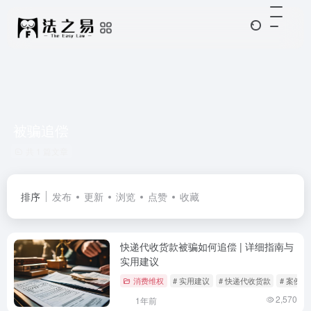
被骗追偿
共 1 篇文章
排序
发布
更新
浏览
点赞
收藏
快递代收货款被骗如何追偿 | 详细指南与
实用建议
消费维权
# 实用建议
# 快递代收货款
# 案例分
2,570
1年前